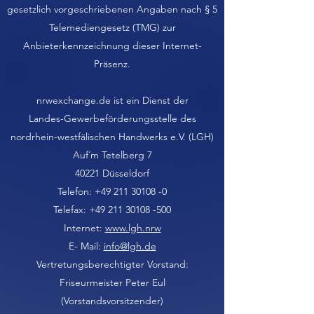
gesetzlich vorgeschriebenen Angaben nach § 5
Telemediengesetz (TMG) zur
Anbieterkennzeichnung dieser Internet-
Präsenz.
nrwexchange.de ist ein Dienst der
Landes-Gewerbeförderungsstelle des
nordrhein-westfälischen Handwerks e.V. (LGH)
Auf´m Tetelberg 7
40221 Düsseldorf
Telefon:
+49 211 30108 -0
Telefax: +49 211 30108 -500
Internet:
www.lgh.nrw
E- Mail:
info@lgh.de
Vertretungsberechtigter Vorstand:
Friseurmeister Peter Eul
(Vorstandsvorsitzender)