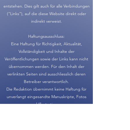
entstehen. Dies gilt auch für alle Verbindungen
("Links"), auf die diese Website direkt oder
indirekt verweist.
Haftungsausschluss:
Eine Haftung für Richtigkeit, Aktualität,
Vollständigkeit und Inhalte der
Veröffentlichungen sowie der Links kann nicht
übernommen werden. Für den Inhalt der
verlinkten Seiten sind ausschliesslich deren
Betreiber verantwortlich.
Die Redaktion übernimmt keine Haftung für
unverlangt eingesandte Manuskripte, Fotos
und Illustrationen.
Alle Bilder, die auf unseren Seiten zu sehen
sind, sind entweder lizenzfrei, in unserem
Eigentum oder das Urheberrecht ist auf dieser